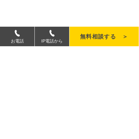
無料相談する ＞
お電話
IP電話から
最新情報
屋外デジタルサイネージとは？導入前に
知っておきたい基礎知識
導入検討中の方へ
屋外デジタルサイネージの自然冷却タイ
プとは？仕組みを詳しく解説