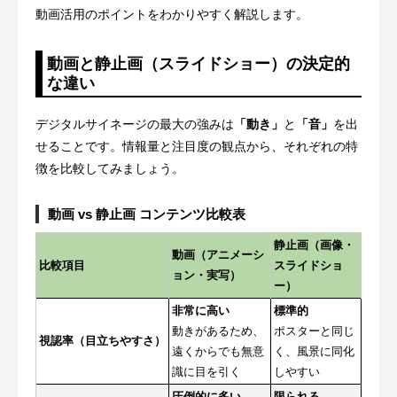
動画活用のポイントをわかりやすく解説します。
動画と静止画（スライドショー）の決定的
な違い
デジタルサイネージの最大の強みは
「動き」
と
「音」
を出
せることです。情報量と注目度の観点から、それぞれの特
徴を比較してみましょう。
動画 vs 静止画 コンテンツ比較表
静止画（画像・
動画（アニメーシ
比較項目
スライドショ
ョン・実写）
ー）
非常に高い
標準的
動きがあるため、
ポスターと同じ
視認率（目立ちやすさ）
遠くからでも無意
く、風景に同化
識に目を引く
しやすい
圧倒的に多い
限られる