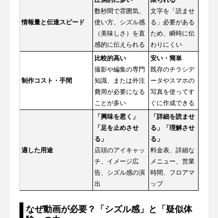
数秒間で雰囲気、
文字を「読ませ
情報量と伝達スピード
使い方、シズル感
る」必要がある
（美味しさ）を直
ため、瞬時に伝
感的に伝えられる
わりにくい
比較的高い
安い・簡単
撮影や編集の専門
既存のチラシデ
制作コスト・手間
知識、または外注
ータやスマホの
費用が必要になる
写真を使ってす
ことが多い
ぐに作成できる
「興味を惹く」
「詳細を読ませ
「足を止めさせ
る」「理解させ
る」
る」
適した用途
店頭のアイキャッ
料金表、詳細な
チ、イメージ広
メニュー、営業
告、シズル感の演
時間、フロアマ
出
ップ
なぜ動画が必要？「シズル感」と「疑似体