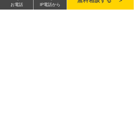
無料相談する ＞
お電話
IP電話から
【飲食店向け】集客UPのデジタルサイネージ活用法
2026.03.18
最新情報
全米最大のデジタルサイネージの祭典『DSE』の入賞作品
を紹介
2020.03.03
最新情報
最新情報