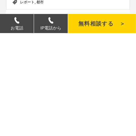
レポート
,
都市
無料相談する ＞
前の記事
次の記事
お電話
IP電話から
関連記事
デジタルサイネージの縦画面と横画面、どっちが良いの？
2023.06.21
デジタルサイネージの基本
導入検討中の方へ
活用事例
アフターコロナの世界におけるデジタルサイネージ活用法