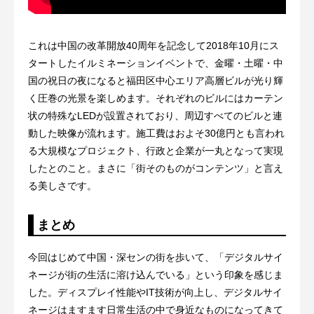
これは中国の改革開放40周年を記念して2018年10月にス
タートしたイルミネーションイベントで、金曜・土曜・中
国の祝日の夜になると福田区中心エリア高層ビルが光り輝
く圧巻の光景を楽しめます。それぞれのビルにはカーテン
状の特殊なLEDが設置されており、周辺すべてのビルと連
動した映像が流れます。施工費はおよそ30億円とも言われ
る大規模なプロジェクト、行政と企業が一丸となって実現
したとのこと。まさに「街そのものがコンテンツ」と言え
る美しさです。
まとめ
今回はじめて中国・深センの街を歩いて、「デジタルサイ
ネージが街の生活に溶け込んでいる」という印象を感じま
した。ディスプレイ性能やIT技術が向上し、デジタルサイ
ネージはますます日常生活の中で身近なものになってきて