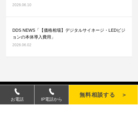
2026.06.10
DDS NEWS「【価格相場】デジタルサイネージ・LEDビジ
ョンの本体導入費用」
2026.06.02
無料相談する ＞
最新情報
お電話
IP電話から
屋外デジタルサイネージとは？導入前に
知っておきたい基礎知識
導入検討中の方へ