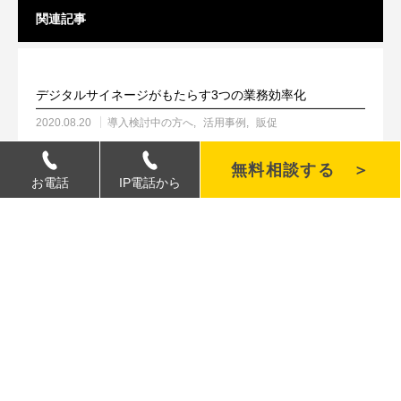
関連記事
デジタルサイネージがもたらす3つの業務効率化
2020.08.20
導入検討中の方へ
活用事例
販促
無料相談する ＞
お電話
IP電話から
デジタルサイネージで売上アップ！4つの導入メリット
2019.11.05
導入検討中の方へ
【費用対効果】デジタルサイネージ vs 店舗広告 〜維持
費・保守費用の比較
2026.03.18
導入費用のポイント